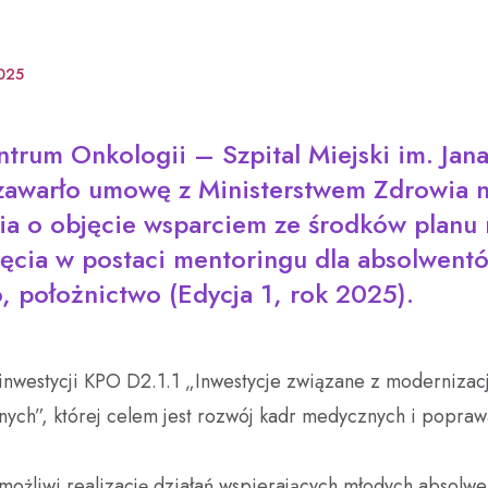
025
trum Onkologii – Szpital Miejski im. Jana
 zawarło umowę z Ministerstwem Zdrowia n
ia o objęcie wsparciem ze środków plan
ęcia w postaci mentoringu dla absolwent
, położnictwo (Edycja 1, rok 2025).
ą inwestycji KPO D2.1.1 „Inwestycje związane z moderniza
ych”, której celem jest rozwój kadr medycznych i popraw
ożliwi realizację działań wspierających młodych absolwe