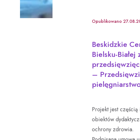
Opublikowano
27.08.2
Beskidzkie Cen
Bielsku-Białej
przedsięwzięc
– Przedsięwzi
pielęgniarstwo
Projekt jest części
obiektów dydaktyczn
ochrony zdrowia.
Podpisana umowa um