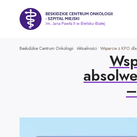
P
r
z
Beskidzkie Centrum Onkologii - Szpital Miejski im. Jana P
e
j
d
ź
Beskidzkie Centrum Onkologii
•
Aktualności
•
Wsparcie z KPO dla
Wsp
d
o
absolwe
t
r
–
e
ś
c
i