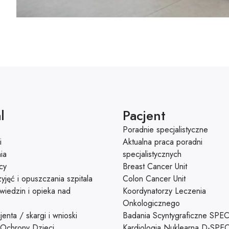
l
Pacjent
Poradnie specjalistyczne
i
Aktualna praca poradni
ia
specjalistycznych
cy
Breast Cancer Unit
yjęć i opuszczania szpitala
Colon Cancer Unit
wiedzin i opieka nad
Koordynatorzy Leczenia
Onkologicznego
enta / skargi i wnioski
Badania Scyntygraficzne SPE
 Ochrony Dzieci
Kardiologia Nuklearna D-SPE