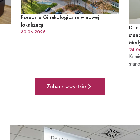
Poradnia Ginekologiczna w nowej
lokalizacji
Dr n
30.06.2026
stan
Med
24.0
Komi
stan
Medy
– Szp
Pełna lista aktualności
Zobacz wszystkie
Biels
Rafa
zwią
nowo
SM or
nowo
mocz
Zast