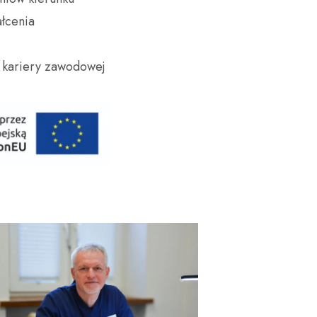
ałcenia
j kariery zawodowej