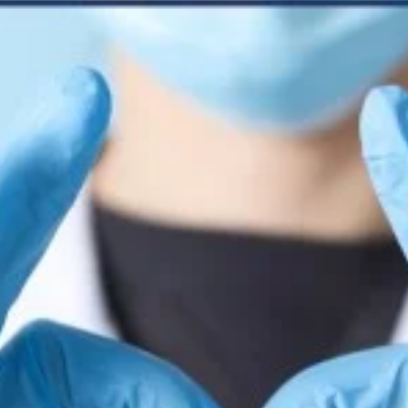
dokumentacji medycznej
Koordynatorzy Leczeni
Zgłaszanie zdarzeń
Onkologicznego
niepożądanych przez pacjentów
Radioterapia
Raport o stanie zapewniania
dostępności podmiotu
Pracownie
publicznego
Opieka Paliatywna i
Prawo Atomowe
Długoterminowa
Brakowanie dokumentacji
Profilaktyka
medycznej
Fizjoterapia Ambulatory
Agresja słowna
Laboratorium Analitycz
Świadczenia dla obywateli Ukrainy
Centralna Sterylizatorni
przebywających w Polsce
Zespół Kontroli Zakaże
Parking
Szpitalnych
Przewodnik