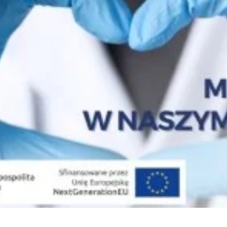
Psycholodzy
Opieka Duszpasterska
Żywienie dla zdrowia
Dobry Posiłek