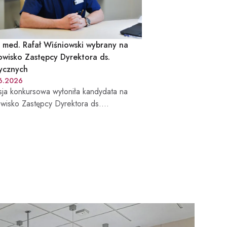
. med. Rafał Wiśniowski wybrany na
owisko Zastępcy Dyrektora ds.
ycznych
6.2026
sja konkursowa wyłoniła kandydata na
owisko Zastępcy Dyrektora ds.
cznych Beskidzkiego Centrum Onkologii
itala Miejskiego im. Jana Pawła II w
ku-Białej. Funkcję tę obejmie dr n. med.
ł Wiśniowski – lekarz od ponad 20 lat
zany z diagnostyką i leczeniem
tworów, Kierownik Kliniki Onkologii BCO-
az specjalista w zakresie leczenia
tworów przewodu pokarmowego, układu
owego i piersi. Poznaj sylwetkę nowego
ępcy Dyrektora ds. Medycznych.