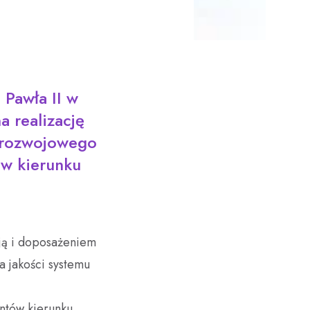
 Pawła II w
a realizację
u rozwojowego
ów kierunku
cją i doposażeniem
a jakości systemu
ntów kierunku