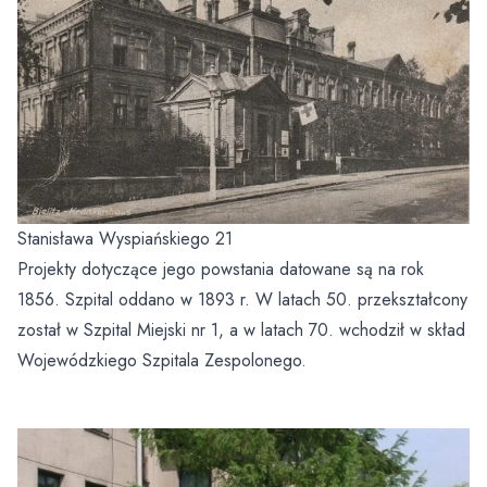
Oddział Medycyny Paliatywnej
Świadczenia dla obywateli Ukrainy przebywających w
Polsce
Zakład Fizyki Medycznej
Zakład Pielęgnacyjno – Opiekuńczy
Profilaktyka
Oddział Gastroenterologiczny z Pododziałem
Chorób Wewnętrznych
Parking
Opieka Paliatywna (Oddział Medycyny Paliatywnej,
Regularne badania
Fizjoterapia Ambulatoryjna
Poradnia Medycyny Paliatywnej, Zespół Domowej
Oddział Dzienny Kliniki Onkologii
Opieki Paliatywnej)
Pomoc medyczna w godzinach wieczornych, w
Laboratorium Analityczne
weekendy i święta
Klinika Onkologii
Centralna Sterylizatornia
Portal Dieta NFZ
Stanisława Wyspiańskiego 21
Zespół Kontroli Zakażeń Szpitalnych
Projekty dotyczące jego powstania datowane są na rok
Program Wsparcia Psychologicznego Kadry
1856. Szpital oddano w 1893 r. W latach 50. przekształcony
Medycznej
Przewodnik
został w Szpital Miejski nr 1, a w latach 70. wchodził w skład
Wojewódzkiego Szpitala Zespolonego.
Nie kłaniaj się bólowi
Psycholodzy
Opieka Duszpasterska
Żywienie dla zdrowia