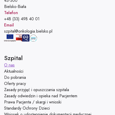
43-300
Bielsko-Biała
Telefon
Telefon:
+48 (33) 498 40 01
Email
Adres e-mail:
szpital@onkologia.bielsko.pl
Szpital
O nas
Aktualności
Do pobrania
Oferty pracy
Zasady przyjęć i opuszczania szpitala
Zasady odwiedzin i opieka nad Pacjentem
Prawa Pacjenta / skargi i wnioski
Standardy Ochrony Dzieci
Wniosek o udostępnienie dokumentacji medycznej